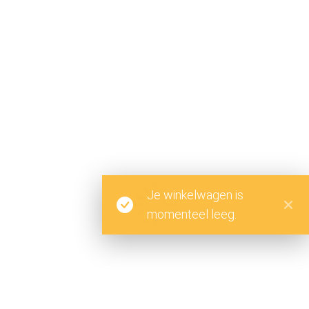
NOORDERWEG
Noorderweg 2 – 4
1221 AA Hilversum
OPENINGSTIJDEN
maandag – vrijdag 07.00 – 17.30
zaterdag 07.00 – 16.00
Je winkelwagen is
T 06 42 64 53 45
momenteel leeg.